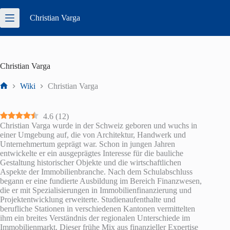
Zum
Inhalt
Christian
Varga
springen
Christian Varga
Wiki
Christian Varga
Start
4.6
(
12
)
Christian Varga wurde in der Schweiz geboren und wuchs in
einer Umgebung auf, die von Architektur, Handwerk und
Unternehmertum geprägt war. Schon in jungen Jahren
entwickelte er ein ausgeprägtes Interesse für die bauliche
Gestaltung historischer Objekte und die wirtschaftlichen
Aspekte der Immobilienbranche. Nach dem Schulabschluss
begann er eine fundierte Ausbildung im Bereich Finanzwesen,
die er mit Spezialisierungen in Immobilienfinanzierung und
Projektentwicklung erweiterte. Studienaufenthalte und
berufliche Stationen in verschiedenen Kantonen vermittelten
ihm ein breites Verständnis der regionalen Unterschiede im
Immobilienmarkt. Dieser frühe Mix aus finanzieller Expertise